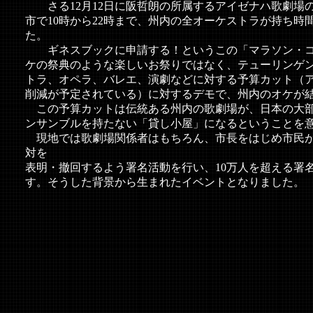
さる12月12日に阪哲朗の所属するアイゼナハ歌劇場
市で10時から22時まで、州内の全オーケストラが持ち時
た。
ギネスブックに申請する！というこの「マラソン・コ
ケの祭典のような楽しいお祭りではなく、テューリンゲン
トラ、オペラ、バレエ、演劇などに対する予算カット（ア
削減が予定されている）に対するデモで、州内のオケが
この予算カットは伝統ある州内の歌劇場が、日本の大部
ンサンブルを持たない「貸し小屋」になるということを
現地では歌劇場関係者はもちろん、市長をはじめ市民が
対を
表明・撤回するよう署名活動を行い、10万人を超える署
す。そうした背景から生まれたイベントとなりました。